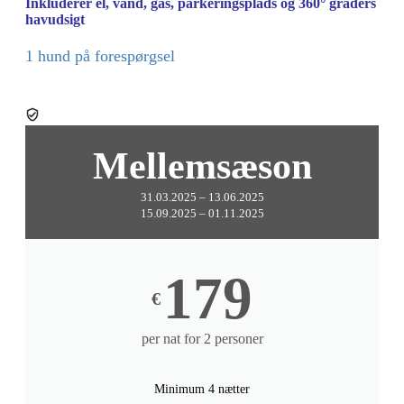
Inkluderer el, vand, gas, parkeringsplads og 360° graders
havudsigt
1 hund på forespørgsel
Mellemsæson
31.03.2025 – 13.06.2025
15.09.2025 – 01.11.2025
179
€
per nat for 2 personer
Minimum 4 nætter