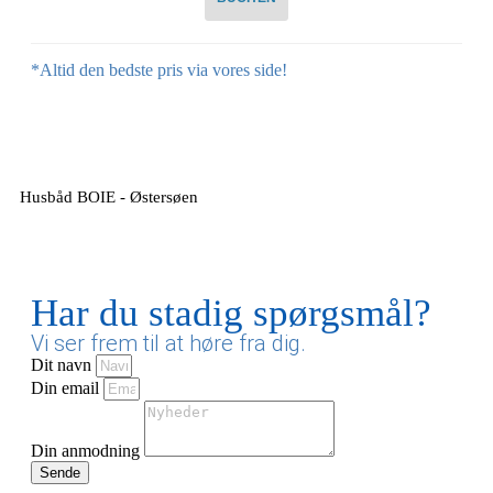
BUCHEN
*Altid den bedste pris via vores side!
Ihr Name
Husbåd BOIE - Østersøen
Ihre Straße, Nr.
Har du stadig spørgsmål?
Ihre Postleitzahl
Vi ser frem til at høre fra dig.
Dit navn
Din email
Ihr Ort
Din anmodning
Sende
E-Mailadresse