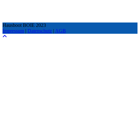
Ihre Telefonnummer
Hausboot BOIE 2023
Impressum
|
Datenschutz
|
AGB
Anreise am
Abreise am
Personen
davon Kinder