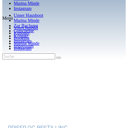
Marina Minde
Instagram
Unser Hausboot
Menü
Marina Minde
Zur Buchung
Vores husbåd
Gutscheine
Kuponer
Kontakt
Booking
Instagram
Marina Minde
Impressum
Instagram
PRISER OG BESTILLING